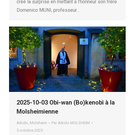
créé la surprise en mettant à l’honneur son frère
Domenico MUNI, professeur…
2025-10-03 Obi-wan (Bo)kenobi à la
Molsheimienne
Aikido
,
Molsheim
Par
Aïkido MOLSHEIM
5 octobre 2025