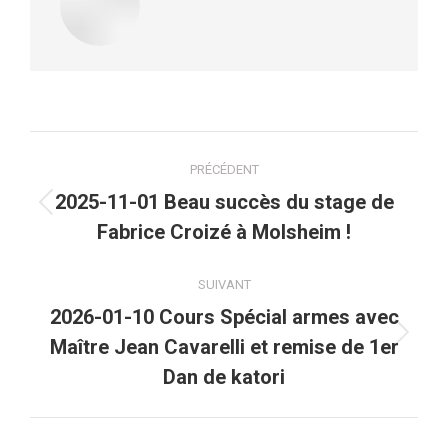
Navigation
PRÉCÉDENT
article
2025-11-01 Beau succès du stage de
Article
Fabrice Croizé à Molsheim !
précédent
:
SUIVANT
2026-01-10 Cours Spécial armes avec
Article
Maître Jean Cavarelli et remise de 1er
suivant
Dan de katori
: