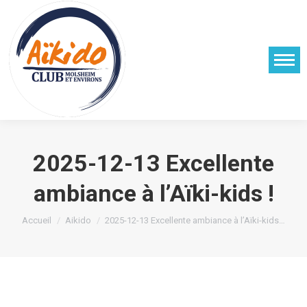
2025-12-13 Excellente
ambiance à l’Aïki-kids !
Vous êtes ici :
Accueil
Aikido
2025-12-13 Excellente ambiance à l’Aïki-kids…