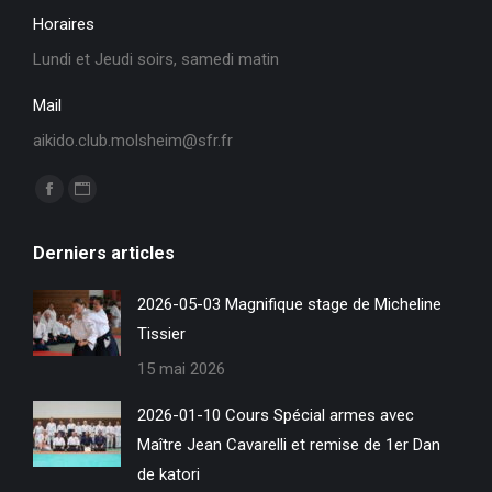
Horaires
Lundi et Jeudi soirs, samedi matin
Mail
aikido.club.molsheim@sfr.fr
Trouvez nous sur :
La
La
page
page
Derniers articles
Facebook
Site
s'ouvre
Web
2026-05-03 Magnifique stage de Micheline
dans
s'ouvre
Tissier
une
dans
15 mai 2026
nouvelle
une
fenêtre
nouvelle
2026-01-10 Cours Spécial armes avec
fenêtre
Maître Jean Cavarelli et remise de 1er Dan
de katori