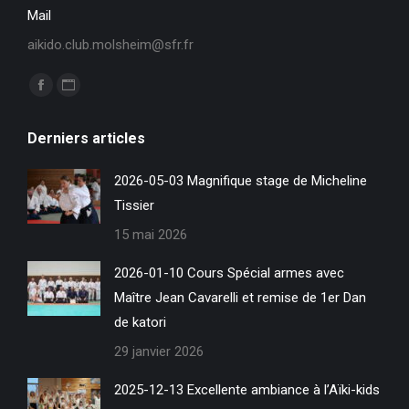
Mail
aikido.club.molsheim@sfr.fr
Trouvez nous sur :
La
La
page
page
Derniers articles
Facebook
Site
s'ouvre
Web
2026-05-03 Magnifique stage de Micheline
dans
s'ouvre
Tissier
une
dans
15 mai 2026
nouvelle
une
fenêtre
nouvelle
2026-01-10 Cours Spécial armes avec
fenêtre
Maître Jean Cavarelli et remise de 1er Dan
de katori
29 janvier 2026
2025-12-13 Excellente ambiance à l’Aïki-kids