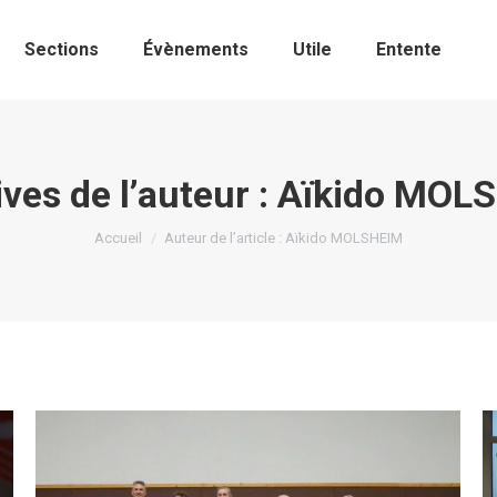
Sections
Évènements
Utile
Entente
ves de l’auteur :
Aïkido MOL
Vous êtes ici :
Accueil
Auteur de l’article : Aïkido MOLSHEIM