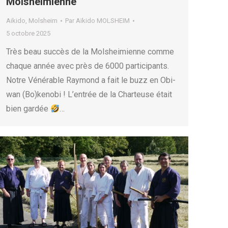
Molsheimienne
Aikido
,
Molsheim
Par
Aïkido MOLSHEIM
5 octobre 2025
Très beau succès de la Molsheimienne comme
chaque année avec près de 6000 participants.
Notre Vénérable Raymond a fait le buzz en Obi-
wan (Bo)kenobi ! L’entrée de la Charteuse était
bien gardée
…