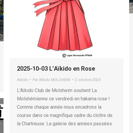
2025-10-03 L’Aïkido en Rose
Aikido
Par
Aïkido MOLSHEIM
2 octobre 2025
L’Aïkido Club de Molsheim soutient La
Molshémienne ce vendredi en hakama rose !
Comme chaque année nous encadrons la
course dans ce magnifique cadre du cloître de
la Chartreuse. La galerie des années passées
…