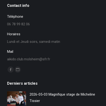
Contact info
Téléphone
06 78 99 82 06
Horaires
Lundi et Jeudi soirs, samedi matin
Mail
aikido.club.molsheim@sfr.fr
Trouvez nous sur :
La
La
page
page
Derniers articles
Facebook
Site
s'ouvre
Web
2026-05-03 Magnifique stage de Micheline
dans
s'ouvre
Tissier
une
dans