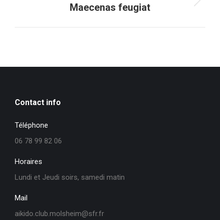
Projets
Maecenas feugiat
similaires
Contact info
Téléphone
06 78 99 82 06
Horaires
Lundi et Jeudi soirs, samedi matin
Mail
aikido.club.molsheim@sfr.fr