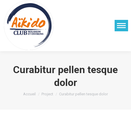
Curabitur pellen tesque
dolor
Vous êtes ici :
Accueil
Project
Curabitur pellen tesque dolor