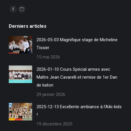
Trouvez nous sur :
La
La
page
page
Derniers articles
Facebook
Site
s'ouvre
Web
2026-05-03 Magnifique stage de Micheline
dans
s'ouvre
Tissier
une
dans
15 mai 2026
nouvelle
une
fenêtre
nouvelle
2026-01-10 Cours Spécial armes avec
fenêtre
Maître Jean Cavarelli et remise de 1er Dan
de katori
29 janvier 2026
2025-12-13 Excellente ambiance à l’Aïki-kids
!
19 décembre 2025