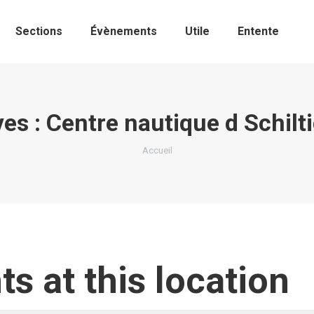
Sections
Évènements
Utile
Entente
ves :
Centre nautique d Schilt
Vous êtes ici :
Accueil
ts at this location