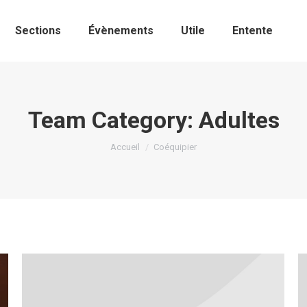
Sections
Évènements
Utile
Entente
Team Category:
Adultes
Vous êtes ici :
Accueil
Coéquipier