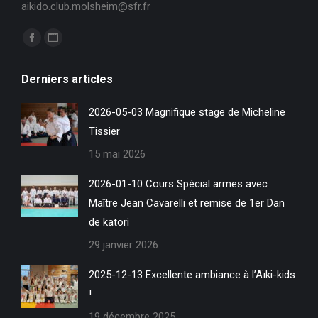
aikido.club.molsheim@sfr.fr
Trouvez nous sur :
La
La
page
page
Derniers articles
Facebook
Site
s'ouvre
Web
2026-05-03 Magnifique stage de Micheline
dans
s'ouvre
Tissier
une
dans
15 mai 2026
nouvelle
une
fenêtre
nouvelle
2026-01-10 Cours Spécial armes avec
fenêtre
Maître Jean Cavarelli et remise de 1er Dan
de katori
29 janvier 2026
2025-12-13 Excellente ambiance à l’Aïki-kids
!
19 décembre 2025