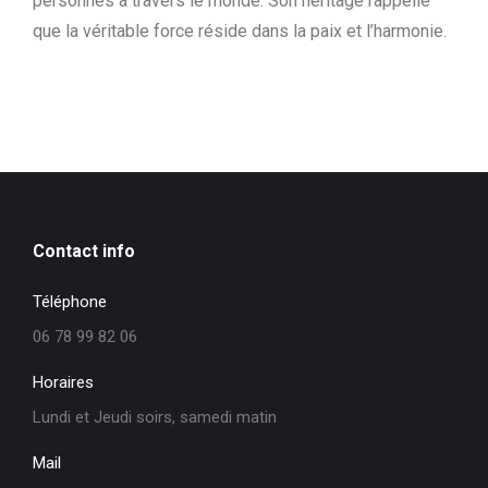
personnes à travers le monde. Son héritage rappelle
que la véritable force réside dans la paix et l’harmonie.
Contact info
Téléphone
06 78 99 82 06
Horaires
Lundi et Jeudi soirs, samedi matin
Mail