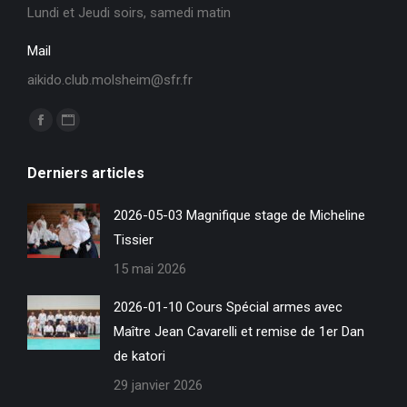
Lundi et Jeudi soirs, samedi matin
Mail
aikido.club.molsheim@sfr.fr
Trouvez nous sur :
La
La
page
page
Derniers articles
Facebook
Site
s'ouvre
Web
2026-05-03 Magnifique stage de Micheline
dans
s'ouvre
Tissier
une
dans
15 mai 2026
nouvelle
une
fenêtre
nouvelle
2026-01-10 Cours Spécial armes avec
fenêtre
Maître Jean Cavarelli et remise de 1er Dan
de katori
29 janvier 2026