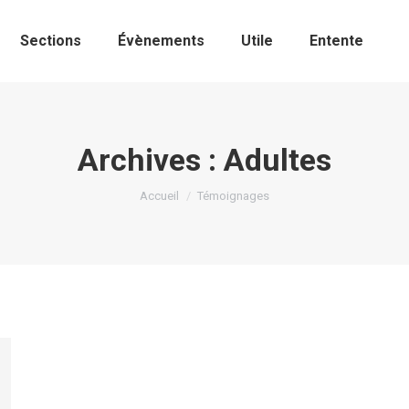
Sections
Évènements
Utile
Entente
Archives :
Adultes
Vous êtes ici :
Accueil
Témoignages