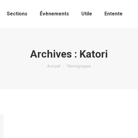
Sections
Évènements
Utile
Entente
Archives :
Katori
Vous êtes ici :
Accueil
Témoignages