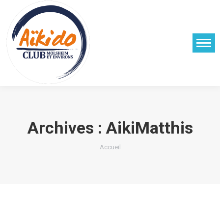
Archives :
AikiMatthis
Vous êtes ici :
Accueil