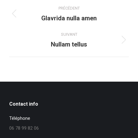
Navigation
PRÉCÉDENT
de
Onglet
Glavrida nulla amen
précédent
commentaire
SUIVANT
Projets
Nullam tellus
similaires
Contact info
Téléphone
06 78 99 82 06