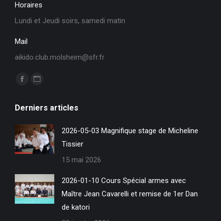
Horaires
Lundi et Jeudi soirs, samedi matin
Mail
aikido.club.molsheim@sfr.fr
Trouvez nous sur :
La
La
page
page
Derniers articles
Facebook
Site
s'ouvre
Web
2026-05-03 Magnifique stage de Micheline
dans
s'ouvre
Tissier
une
dans
15 mai 2026
nouvelle
une
fenêtre
nouvelle
2026-01-10 Cours Spécial armes avec
fenêtre
Maître Jean Cavarelli et remise de 1er Dan
de katori