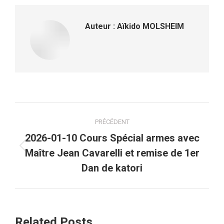
Auteur :
Aïkido MOLSHEIM
Navigation
PRÉCÉDENT
article
2026-01-10 Cours Spécial armes avec
Article
Maître Jean Cavarelli et remise de 1er
précédent
Dan de katori
:
Related Posts