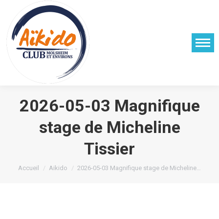
2026-05-03 Magnifique
stage de Micheline
Tissier
Vous êtes ici :
Accueil
Aikido
2026-05-03 Magnifique stage de Micheline…