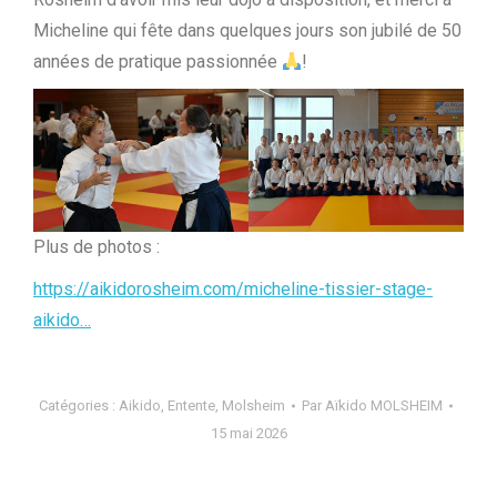
Micheline qui fête dans quelques jours son jubilé de 50
années de pratique passionnée
!
Plus de photos :
https://aikidorosheim.com/micheline-tissier-stage-
aikido…
Catégories :
Aikido
,
Entente
,
Molsheim
Par
Aïkido MOLSHEIM
15 mai 2026