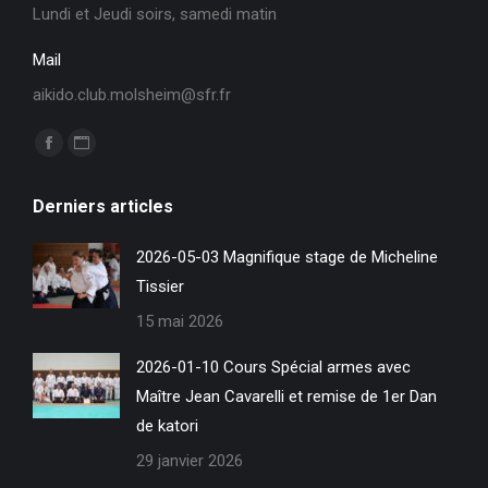
Lundi et Jeudi soirs, samedi matin
Mail
aikido.club.molsheim@sfr.fr
Trouvez nous sur :
La
La
page
page
Derniers articles
Facebook
Site
s'ouvre
Web
2026-05-03 Magnifique stage de Micheline
dans
s'ouvre
Tissier
une
dans
15 mai 2026
nouvelle
une
fenêtre
nouvelle
2026-01-10 Cours Spécial armes avec
fenêtre
Maître Jean Cavarelli et remise de 1er Dan
de katori
29 janvier 2026