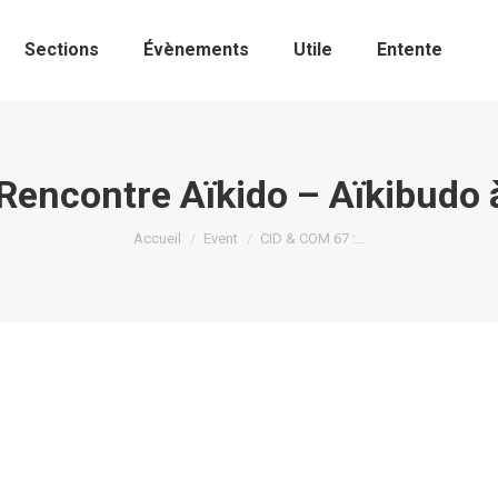
Sections
Évènements
Utile
Entente
 Rencontre Aïkido – Aïkibudo
Vous êtes ici :
Accueil
Event
CID & COM 67 :…