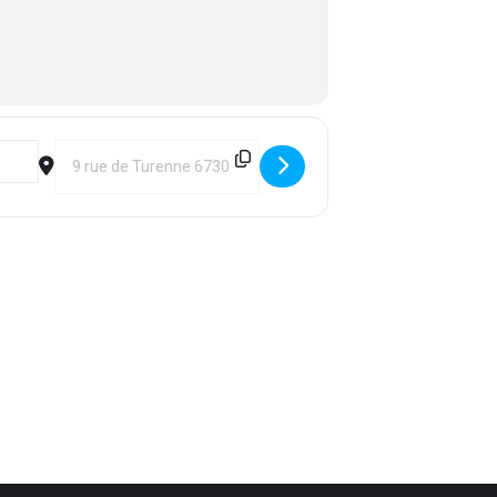
20]
Destination Address - CID & COM 67 : Rencontre Aïkido - A