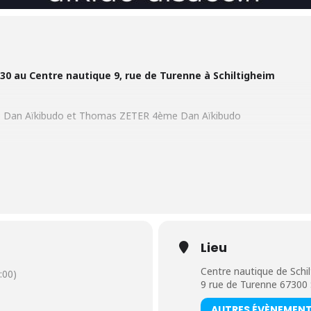
30 au Centre nautique 9, rue de Turenne à Schiltigheim
 Dan Aïkibudo et Thomas ZETER 4ème Dan Aïkibudo
ssue du cours
Lieu
Centre nautique de Schi
:00)
9 rue de Turenne 6730
AUTRES ÉVÈNEMEN