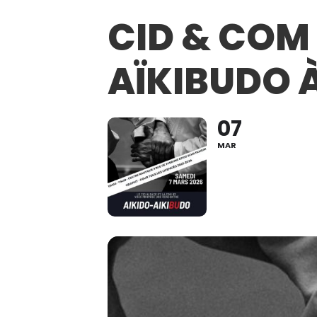
CID & COM 
AÏKIBUDO 
07
MAR