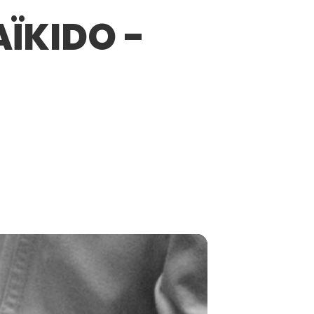
AÏKIDO -