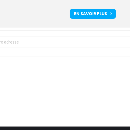
EN SAVOIR PLUS
D & COM 67 : Rencontre Aïkido - Aïkibudo à SCHILTIGHEIM [dJA2cjB