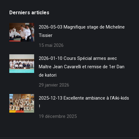
page
page
Derniers articles
Facebook
Site
s'ouvre
Web
2026-05-03 Magnifique stage de Micheline
dans
s'ouvre
Tissier
une
dans
15 mai 2026
nouvelle
une
fenêtre
nouvelle
2026-01-10 Cours Spécial armes avec
fenêtre
Maître Jean Cavarelli et remise de 1er Dan
de katori
29 janvier 2026
2025-12-13 Excellente ambiance à l’Aïki-kids
!
19 décembre 2025