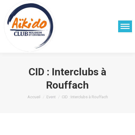
CID : Interclubs à
Rouffach
Vous êtes ici :
Accueil
Event
CID : Interclubs à Rouffach