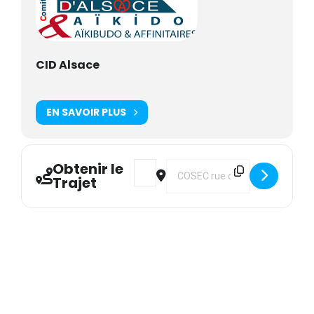
CID Alsace
EN SAVOIR PLUS
Obtenir le
Address - CID : Interclubs à Rouffach
Destination Address - CID : Int
Trajet