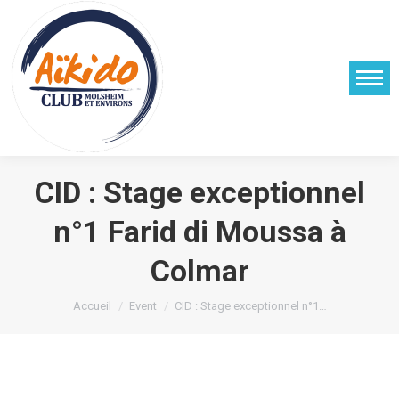
CID : Stage exceptionnel
n°1 Farid di Moussa à
Colmar
Vous êtes ici :
Accueil
Event
CID : Stage exceptionnel n°1…