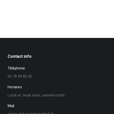
Contact info
Téléphone
06 78 99 82 06
Horaires
Lundi et Jeudi soirs, samedi matin
Mail
aikido.club.molsheim@sfr.fr