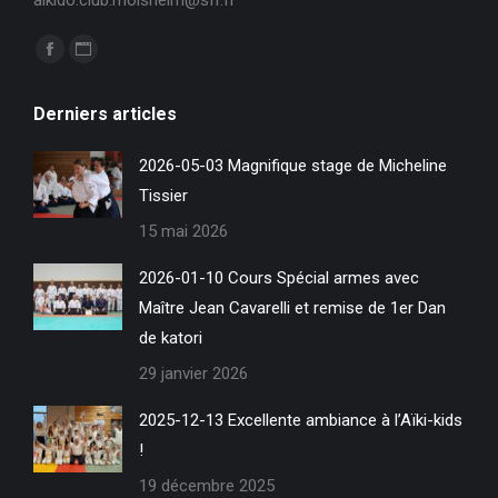
Trouvez nous sur :
La
La
page
page
Derniers articles
Facebook
Site
s'ouvre
Web
2026-05-03 Magnifique stage de Micheline
dans
s'ouvre
Tissier
une
dans
15 mai 2026
nouvelle
une
fenêtre
nouvelle
2026-01-10 Cours Spécial armes avec
fenêtre
Maître Jean Cavarelli et remise de 1er Dan
de katori
29 janvier 2026
2025-12-13 Excellente ambiance à l’Aïki-kids
!
19 décembre 2025