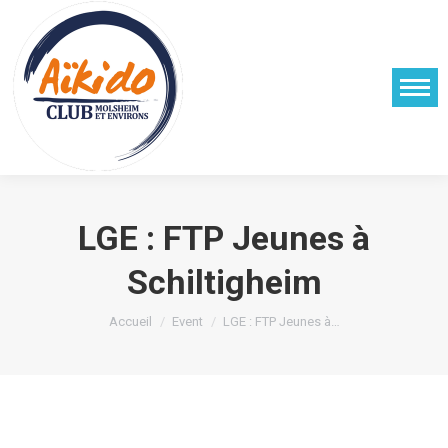
LGE : FTP Jeunes à
Schiltigheim
Vous êtes ici :
Accueil
Event
LGE : FTP Jeunes à…