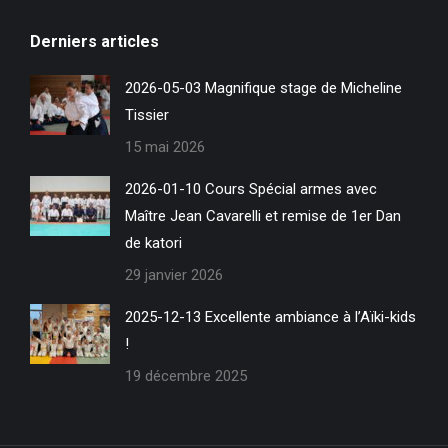
page
page
Derniers articles
Facebook
Site
s'ouvre
Web
2026-05-03 Magnifique stage de Micheline
dans
s'ouvre
Tissier
une
dans
15 mai 2026
nouvelle
une
fenêtre
nouvelle
2026-01-10 Cours Spécial armes avec
fenêtre
Maître Jean Cavarelli et remise de 1er Dan
de katori
29 janvier 2026
2025-12-13 Excellente ambiance à l’Aïki-kids
!
19 décembre 2025