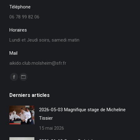
Téléphone
06 78 99 82 06
Horaires
Lundi et Jeudi soirs, samedi matin
Mail
aikido.club.molsheim@sfr.fr
Trouvez nous sur :
La
La
page
page
Derniers articles
Facebook
Site
s'ouvre
Web
2026-05-03 Magnifique stage de Micheline
dans
s'ouvre
Tissier
une
dans
15 mai 2026
nouvelle
une
fenêtre
nouvelle