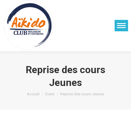
Reprise des cours
Jeunes
Vous êtes ici :
Accueil
Event
Reprise des cours Jeunes