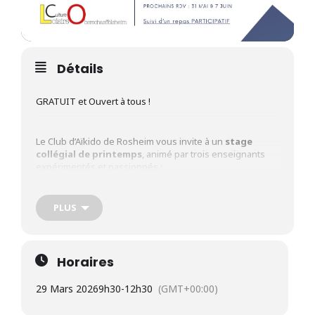
Détails
GRATUIT et Ouvert à tous !
Le Club d’Aïkido de Rosheim vous invite à un
stage
collégial de printemps
, animé par trois enseignants
expérimentés et passionnés :
PLUS
Paul Matthis
, 6e Dan Aïkido
Horaires
Stéphane Inquimbert
, 5e Dan
29 Mars 2026
9h30
-
12h30
(GMT+00:00)
Domenico Muni
, 5e Dan