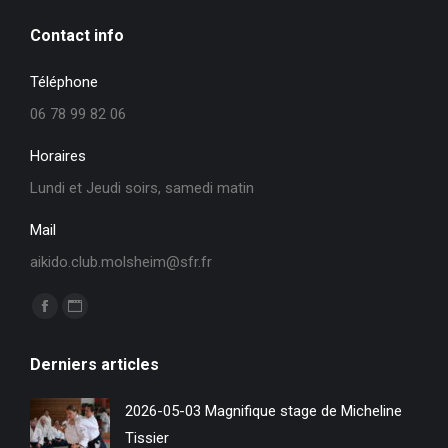
Contact info
Téléphone
06 78 99 82 06
Horaires
Lundi et Jeudi soirs, samedi matin
Mail
aikido.club.molsheim@sfr.fr
Trouvez nous sur :
La
La
page
page
Derniers articles
Facebook
Site
s'ouvre
Web
2026-05-03 Magnifique stage de Micheline
dans
s'ouvre
Tissier
une
dans