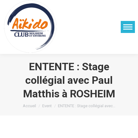
ENTENTE : Stage
collégial avec Paul
Matthis à ROSHEIM
Vous êtes ici :
Accueil
Event
ENTENTE : Stage collégial avec…