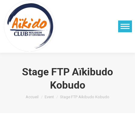
Stage FTP Aïkibudo
Kobudo
Vous êtes ici :
Accueil
Event
Stage FTP Aïkibudo Kobudo