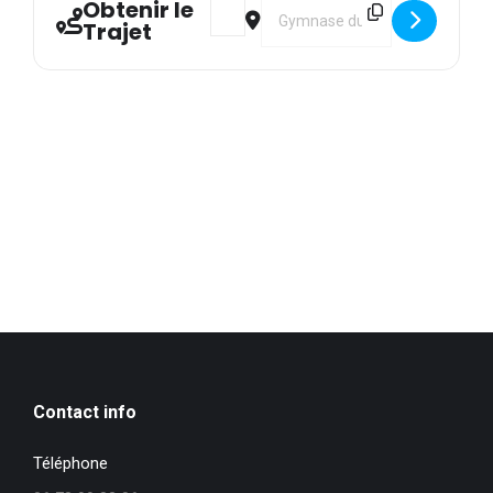
Obtenir le
Address - Stage FTP Aïkibudo Kobudo 
Destination Address - Stage FT
Trajet
Contact info
Téléphone