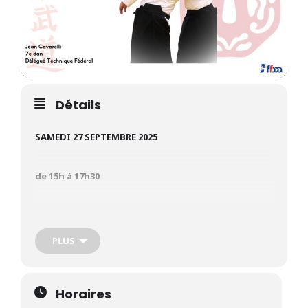
Détails
SAMEDI 27 SEPTEMBRE 2025
de 15h à 17h30
au dojo du Gymnase Louise Weiss, avenue Jean
Jaurès,
PLUS
67100 Strasbourg
Horaires
Le comité interdépartemental Aïkibudo Alsace FFAAA