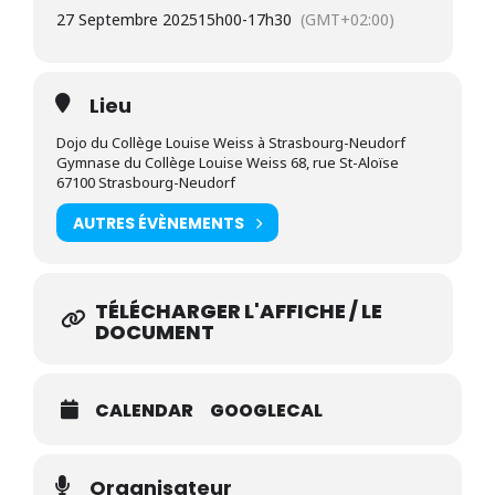
organise un stage de Formation Technique et
27 Septembre 2025
15h00
-
17h30
(GMT+02:00)
Pédagogique (FTP) accessible aux pratiquants à partir du
1er Kyu Aïkibudo et Katori Shinto Ryu.
Lieu
Sous la direction de Jean Cavarelli – 7e dan, Délégué
Technique Fédéral
Dojo du Collège Louise Weiss à Strasbourg-Neudorf
Gymnase du Collège Louise Weiss 68, rue St-Aloïse
67100 Strasbourg-Neudorf
Programme
AUTRES ÉVÈNEMENTS
– Aikibudo : Gaeshi waza, Buki dori
– Kobudo : Omote waza, So-jutsu
Organisé par :
www.aikibudo-strasbourg.fr
TÉLÉCHARGER L'AFFICHE / LE
DOCUMENT
Contact : 06.11.88.82.73
CALENDAR
GOOGLECAL
Organisateur