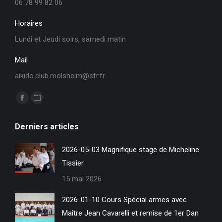
06 78 99 82 06
Horaires
Lundi et Jeudi soirs, samedi matin
Mail
aikido.club.molsheim@sfr.fr
Trouvez nous sur :
La
La
page
page
Derniers articles
Facebook
Site
s'ouvre
Web
2026-05-03 Magnifique stage de Micheline
dans
s'ouvre
Tissier
une
dans
15 mai 2026
nouvelle
une
fenêtre
nouvelle
2026-01-10 Cours Spécial armes avec
fenêtre
Maître Jean Cavarelli et remise de 1er Dan