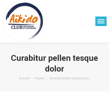
Curabitur pellen tesque
dolor
Vous êtes ici :
Accueil
Project
Curabitur pellen tesque dolor