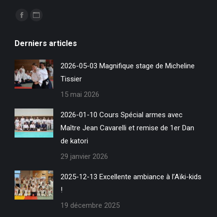
Trouvez nous sur :
La
La
page
page
Derniers articles
Facebook
Site
s'ouvre
Web
2026-05-03 Magnifique stage de Micheline
dans
s'ouvre
Tissier
une
dans
15 mai 2026
nouvelle
une
fenêtre
nouvelle
2026-01-10 Cours Spécial armes avec
fenêtre
Maître Jean Cavarelli et remise de 1er Dan
de katori
29 janvier 2026
2025-12-13 Excellente ambiance à l’Aïki-kids
!
19 décembre 2025