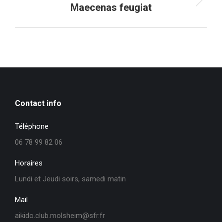
Projets
Maecenas feugiat
similaires
Contact info
Téléphone
06 78 99 82 06
Horaires
Lundi et Jeudi soirs, samedi matin
Mail
aikido.club.molsheim@sfr.fr