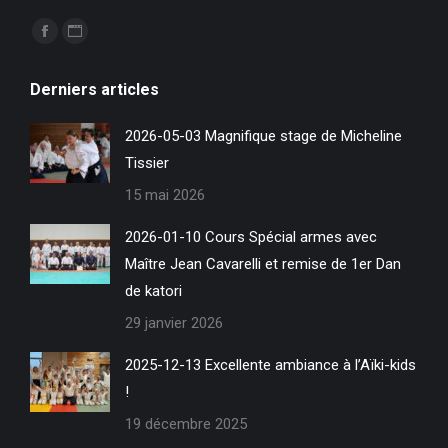
Trouvez nous sur :
La
La
page
page
Derniers articles
Facebook
Site
s'ouvre
Web
2026-05-03 Magnifique stage de Micheline
dans
s'ouvre
Tissier
une
dans
15 mai 2026
nouvelle
une
fenêtre
nouvelle
2026-01-10 Cours Spécial armes avec
fenêtre
Maître Jean Cavarelli et remise de 1er Dan
de katori
29 janvier 2026
2025-12-13 Excellente ambiance à l’Aïki-kids
!
19 décembre 2025