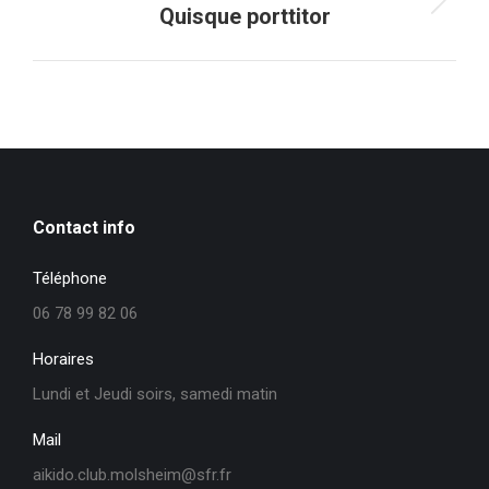
Projets
Quisque porttitor
similaires
Contact info
Téléphone
06 78 99 82 06
Horaires
Lundi et Jeudi soirs, samedi matin
Mail
aikido.club.molsheim@sfr.fr