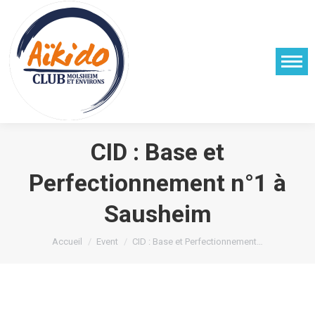
CID : Base et
Perfectionnement n°1 à
Sausheim
Vous êtes ici :
Accueil
Event
CID : Base et Perfectionnement…