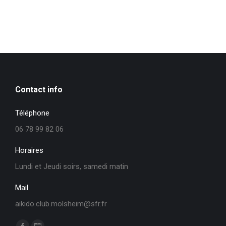
Contact info
Téléphone
06 78 99 82 06
Horaires
Lundi et Jeudi soirs, samedi matin
Mail
aikido.club.molsheim@sfr.fr
Trouvez nous sur :