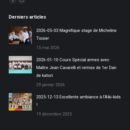
La
La
page
page
Derniers articles
Facebook
Site
s'ouvre
Web
2026-05-03 Magnifique stage de Micheline
dans
s'ouvre
Tissier
une
dans
15 mai 2026
nouvelle
une
fenêtre
nouvelle
2026-01-10 Cours Spécial armes avec
fenêtre
Maître Jean Cavarelli et remise de 1er Dan
de katori
29 janvier 2026
2025-12-13 Excellente ambiance à l’Aïki-kids
!
19 décembre 2025