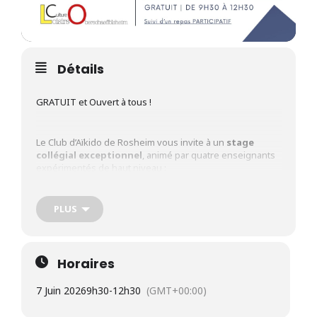
Détails
GRATUIT et Ouvert à tous !
Le Club d’Aïkido de Rosheim vous invite à un
stage
collégial exceptionnel
, animé par quatre enseignants
expérimentés de haut niveau :
PLUS
Paul Matthis
, 6e Dan Aïkido
Horaires
Stéphane Inquimbert
, 5e Dan
7 Juin 2026
9h30
-
12h30
(GMT+00:00)
Grégory de Frutos,
6e Dan