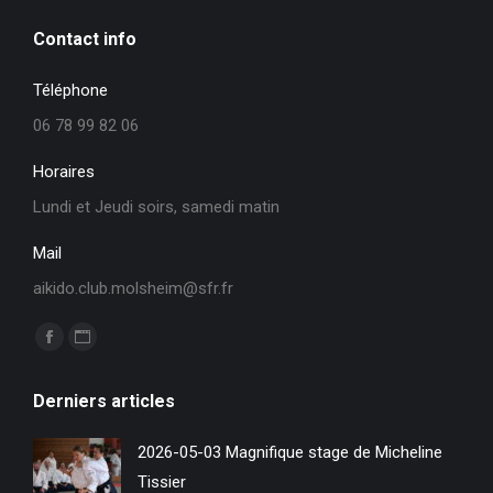
Contact info
Téléphone
06 78 99 82 06
Horaires
Lundi et Jeudi soirs, samedi matin
Mail
aikido.club.molsheim@sfr.fr
Trouvez nous sur :
La
La
page
page
Derniers articles
Facebook
Site
s'ouvre
Web
2026-05-03 Magnifique stage de Micheline
dans
s'ouvre
Tissier
une
dans