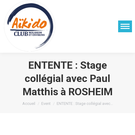
ENTENTE : Stage
collégial avec Paul
Matthis à ROSHEIM
Vous êtes ici :
Accueil
Event
ENTENTE : Stage collégial avec…